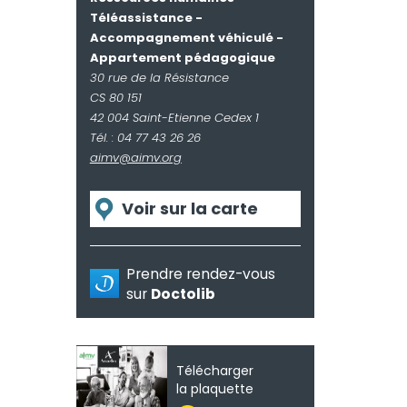
Téléassistance -
Accompagnement véhiculé -
Appartement pédagogique
30 rue de la Résistance
CS 80 151
42 004 Saint-Etienne Cedex 1
Tél. : 04 77 43 26 26
aimv@aimv.org
Voir sur la carte
Prendre rendez-vous
sur
Doctolib
Télécharger
la plaquette