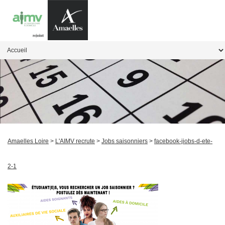
Amaelles Loire
>
L'AIMV recrute
>
Jobs saisonniers
>
facebook-jiobs-d-ete-
2-1