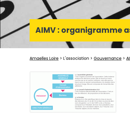
AIMV : organigramme as
Amaelles Loire
> L'association >
Gouvernance
>
A