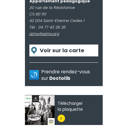
Appartement pédagogique
30 rue de la Résistance
CS 80 151
42 004 Saint-Etienne Cedex 1
Tél. : 04 77 43 26 26
aimv@aimv.org
Voir sur la carte
Prendre rendez-vous
sur
Doctolib
Télécharger
la plaquette
