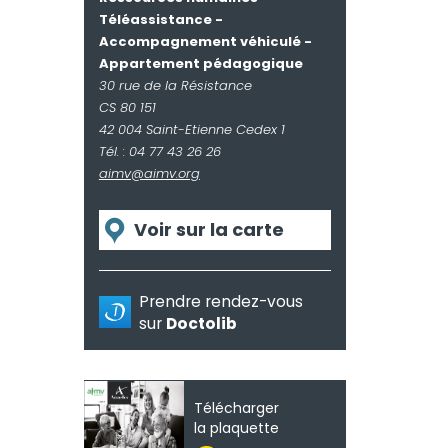
Téléassistance -
Accompagnement véhiculé -
Appartement pédagogique
30 rue de la Résistance
CS 80 151
42 004 Saint-Etienne Cedex 1
Tél. : 04 77 43 26 26
aimv@aimv.org
Voir sur la carte
Prendre rendez-vous
sur
Doctolib
Télécharger
la plaquette