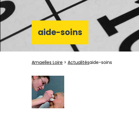
aide-soins
Amaelles Loire
>
Actualités
aide-soins