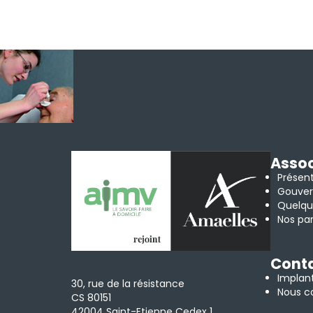
Assoc
Présen
Gouve
Quelqu
Nos par
Cont
Implan
30, rue de la résistance
Nous c
CS 80151
42004 Saint-Etienne Cedex 1