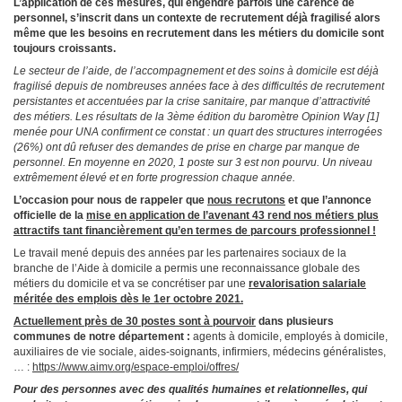
L’application de ces mesures, qui engendre parfois une carence de
personnel, s’inscrit dans un contexte de recrutement déjà fragilisé alors
même que les besoins en recrutement dans les métiers du domicile sont
toujours croissants.
Le secteur de l’aide, de l’accompagnement et des soins à domicile est déjà
fragilisé depuis de nombreuses années face à des difficultés de recrutement
persistantes et accentuées par la crise sanitaire, par manque d’attractivité
des métiers. Les résultats de la 3ème édition du baromètre Opinion Way [1]
menée pour UNA confirment ce constat : un quart des structures interrogées
(26%) ont dû refuser des demandes de prise en charge par manque de
personnel. En moyenne en 2020, 1 poste sur 3 est non pourvu. Un niveau
extrêmement élevé et en forte progression chaque année.
L’occasion pour nous de rappeler que
nous recrutons
et que l’annonce
officielle de la
mise en application de l’avenant 43
rend nos métiers plus
attractifs tant financièrement qu’en termes de parcours professionnel !
Le travail mené depuis des années par les partenaires sociaux de la
branche de l’Aide à domicile a permis une reconnaissance globale des
métiers du domicile et va se concrétiser par une
revalorisation salariale
méritée des emplois dès le 1er octobre 2021.
Actuellement près de 30 postes sont à pourvoir
dans plusieurs
communes de notre département :
agents à domicile, employés à domicile,
auxiliaires de vie sociale, aides-soignants, infirmiers, médecins généralistes,
… :
https://www.aimv.org/espace-emploi/offres/
Pour des personnes avec des qualités humaines et relationnelles, qui