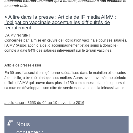
souhaitent exercer un métier qui a du sens, contribuer à son évolution et
se sentir utile.
A lire dans la presse : Article de IF média
AIMV :
l’obligation vaccinale accentue les difficultés de
recrutement
L’AIMV recrute !
Concernée par la mise en œuvre de l’obligation vaccinale pour ses salariés,
l’AIMV (Association d’aide, d’accompagnement et de soins à domicile)
compte à date 84% des salariés intervenant sur le terrain vaccinés.
Article de presse essor
En 60 ans, l’association ligérienne spécialisée dans le maintien et les soins
à domicile, a évolué ainsi que ses métiers. Après avoir traversé une période
difficile, l’AIMV qui œuvre dans plus de 150 communes de la Loire, poursuit
sa mue en développant son offre de services, notamment la téléassistance.
article-essor-n3653-du-04-au-10-novembre-2016
Nous
contacter :