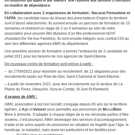
Un dispositif qui apporte par ailleurs une réponse aux besoins croissants
en matière de dépendance.
En collaboration avec 2 organismes de formation : Nacarat Formations et
l’AFPA
, les candidats issus du réseau des prescripteurs Emploi du territoire
sont d’abord sélectionnés. Ils suivent ensuite un parcours de formation de 10
semaines et réalisent un stage de 2 ou 4 semaines au sein de notre
association pour pouvoir être titulaires d’un titre professionnel ADVF
(Assistant De Vie Aux Familles). Ils sont ensuite intégrés sous contrat CDI au
sein des différentes agences AIMV du département.
Une première session de formation a permis l’embauche de 3 candidats en
juillet 2021 pour les besoins de nos agences de Saint-Etienne.
De nouveaux cycles de formation sont prévus à partir :
– du 27/09/2021 pour répondre au recrutement de 12 stagiaires pour des
recrutements basés sur Rive-de-Gier, Saint-Chamond et Saint-Etienne.
– à partir de novembre 2021 pour des recrutements sur le secteur de La
Plaine du Forez, (Veauche, Sury-le-Comtal, St-Just-St-Rambert)
A propos de AIMV :
AIMV, association à but non lucratif, s’engage depuis 65 ans sur le territoire
ligérien à
A
gir et
Innover
pour permettre aux personnes de
M
ieux
/Bien
V
ivre à domicile. S’adapter à chaque étape de la vie nécessite parfois d’être
soutenu, c’est pourquoi, AIMV développe des services d’accompagnement,
d’aide et de soins auprès de personnes en situation de fragilité (par l’âge, le
handicap, la maladie), mais aussi les particuliers et les familles pour :