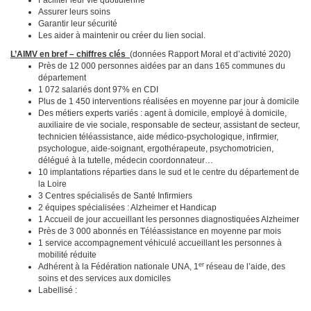
Faciliter leur vie quotidienne
Assurer leurs soins
Garantir leur sécurité
Les aider à maintenir ou créer du lien social.
L’AIMV en bref – chiffres clés
(données Rapport Moral et d’activité 2020)
Près de 12 000 personnes aidées par an dans 165 communes du
département
1 072 salariés dont 97% en CDI
Plus de 1 450 interventions réalisées en moyenne par jour à domicile
Des métiers experts variés : agent à domicile, employé à domicile,
auxiliaire de vie sociale, responsable de secteur, assistant de secteur,
technicien téléassistance, aide médico-psychologique, infirmier,
psychologue, aide-soignant, ergothérapeute, psychomotricien,
délégué à la tutelle, médecin coordonnateur…
10 implantations réparties dans le sud et le centre du département de
la Loire
3 Centres spécialisés de Santé Infirmiers
2 équipes spécialisées : Alzheimer et Handicap
1 Accueil de jour accueillant les personnes diagnostiquées Alzheimer
Près de 3 000 abonnés en Téléassistance en moyenne par mois
1 service accompagnement véhiculé accueillant les personnes à
mobilité réduite
er
Adhérent à la Fédération nationale UNA, 1
réseau de l’aide, des
soins et des services aux domiciles
Labellisé :