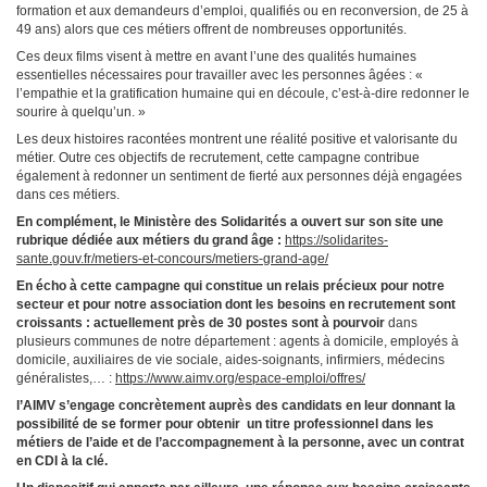
formation et aux demandeurs d’emploi, qualifiés ou en reconversion, de 25 à
49 ans) alors que ces métiers offrent de nombreuses opportunités.
Ces deux films visent à mettre en avant l’une des qualités humaines
essentielles nécessaires pour travailler avec les personnes âgées : «
l’empathie et la gratification humaine qui en découle, c’est-à-dire redonner le
sourire à quelqu’un. »
Les deux histoires racontées montrent une réalité positive et valorisante du
métier. Outre ces objectifs de recrutement, cette campagne contribue
également à redonner un sentiment de fierté aux personnes déjà engagées
dans ces métiers.
En complément, le Ministère des Solidarités a ouvert sur son site une
rubrique dédiée aux métiers du grand âge :
https://solidarites-
sante.gouv.fr/metiers-et-concours/metiers-grand-age/
En écho à cette campagne qui constitue un relais précieux pour notre
secteur et pour notre association dont les besoins en recrutement sont
croissants : actuellement près de 30 postes sont à pourvoir
dans
plusieurs communes de notre département : agents à domicile, employés à
domicile, auxiliaires de vie sociale, aides-soignants, infirmiers, médecins
généralistes,… :
https://www.aimv.org/espace-emploi/offres/
l’AIMV s’engage concrètement auprès des candidats en leur donnant la
possibilité de se former pour obtenir un titre professionnel dans les
métiers de l’aide et de l’accompagnement à la personne, avec un contrat
en CDI à la clé.