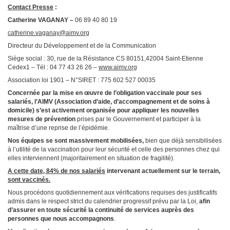
Contact Presse
:
Catherine VAGANAY –
06 89 40 80 19
catherine.vaganay@aimv.org
Directeur du Développement et de la Communication
Siège social : 30, rue de la Résistance CS 80151,42004 Saint-Etienne
Cedex1 – Tél : 04 77 43 26 26 –
www.aimv.org
Association loi 1901 – N°SIRET : 775 602 527 00035
Concernée par la
mise en œuvre de l’obligation vaccinale pour ses
salariés
, l’AIMV (Association d’aide, d’accompagnement et de soins à
domicile) s’est activement organisée pour appliquer les nouvelles
mesures de prévention
prises par le Gouvernement et participer à la
maîtrise d’une reprise de l’épidémie.
Nos équipes se sont massivement mobilisées
,
bien que déjà sensibilisées
à l’utilité de la vaccination pour leur sécurité et celle des personnes chez qui
elles interviennent (majoritairement en situation de fragilité).
A cette date, 84% de nos salariés
intervenant actuellement sur le terrain,
sont vaccinés.
Nous procédons quotidiennement aux vérifications requises des justificatifs
admis dans le respect strict du calendrier progressif prévu par la Loi,
afin
d’assurer en toute sécurité la continuité de services auprès des
personnes que nous accompagnons
.